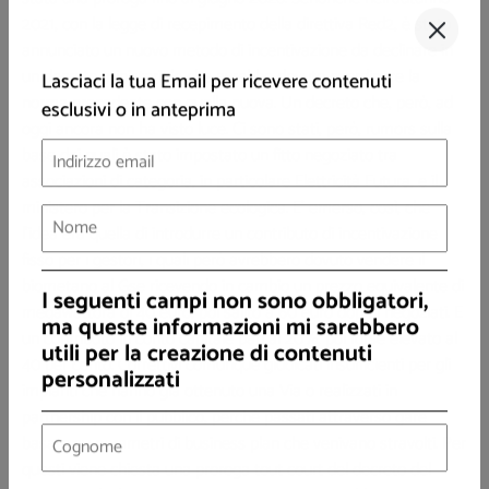
2021, con la legge di recepimento della direttiva Red2, è stato
annunciato un nuovo metodo di incentivazione da declinare in
un decreto ministeriale che avrebbe dovuto coordinare la
Lasciaci la tua Email per ricevere contenuti
norma precedente con quella nuova. Un decreto che, però, ad
esclusivi o in anteprima
oggi ancora non ha visto luce. Ci sono stati, però, rumors sulla
base dei quali è stato impostato un fitto negoziato tra
associazioni di categoria, in particolare Elettricità Futura, e il
ministero per la Transizione ecologica. E' emerso, così, che
l'idea era quella di introdurre un contributo di incentivazione
fisso per i gestori, i quali però avrebbero dovuto vendere il
biometano al Gse ricevendo in cambio un prezzo equivalente di
megawattora di 40 euro, poi salito a 60 euro dopo i negoziati. E
I seguenti campi non sono obbligatori,
un contributo in conto capitale pari al 20%, poi forse elevato al
ma queste informazioni mi sarebbero
40 per cento. Correttivi comunque giudicati insufficienti per gli
utili per la creazione di contenuti
impianti che hanno già ottenuto una Via o realizzati in
personalizzati
partnership con il pubblico, perchè passati attraverso gare
basate su parametri di business plan che venivano stravolti. Per
questi viene chiesta una proroga tout court del decreto del