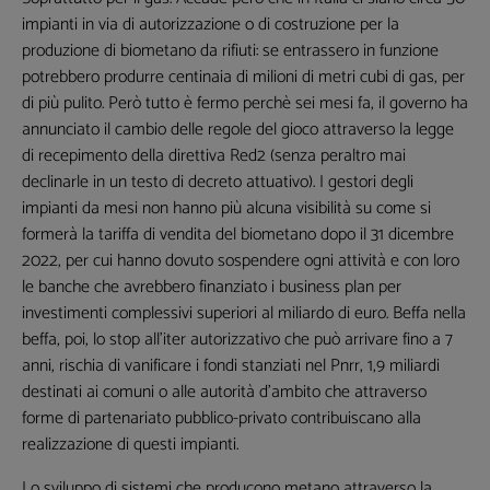
impianti in via di autorizzazione o di costruzione per la
produzione di biometano da rifiuti: se entrassero in funzione
potrebbero produrre centinaia di milioni di metri cubi di gas, per
di più pulito. Però tutto è fermo perchè sei mesi fa, il governo ha
annunciato il cambio delle regole del gioco attraverso la legge
di recepimento della direttiva Red2 (senza peraltro mai
declinarle in un testo di decreto attuativo). I gestori degli
impianti da mesi non hanno più alcuna visibilità su come si
formerà la tariffa di vendita del biometano dopo il 31 dicembre
2022, per cui hanno dovuto sospendere ogni attività e con loro
le banche che avrebbero finanziato i business plan per
investimenti complessivi superiori al miliardo di euro. Beffa nella
beffa, poi, lo stop all'iter autorizzativo che può arrivare fino a 7
anni, rischia di vanificare i fondi stanziati nel Pnrr, 1,9 miliardi
destinati ai comuni o alle autorità d'ambito che attraverso
forme di partenariato pubblico-privato contribuiscano alla
realizzazione di questi impianti.
Lo sviluppo di sistemi che producono metano attraverso la