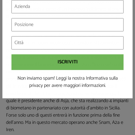
2018. Per gli altri, invece, un nuovo regime potrebbe essere
accettato ma solo a patto di un incentivo indicizzato al prezzo
di mercato del metano, sulla scorta del modello di alcuni paesi
europei.
Tutto questo, però, veniva discusso prima della guerra in
Ucraina. Con le nuove regole oggi un gestore si troverebbe
nella paradossale situazione di comprare gas o energia
elettrica a prezzi ben superiori a 100 euro a megawattora e a
dover vendere il biometano a 60 euro. Dopo l'inizio del conflitto
dal Mite non è arrivata più alcuna indicazione. "E' urgente
prorogare le attuali regole sul biometano per salvare i progetti
Non inviamo spam! Leggi la nostra Informativa sulla
già in sviluppo e per sbloccare i nuovi investimenti", dice il
privacy
per avere maggiori informazioni.
presidente di Elettricità Futura, Agostino Re Rebaudengo, il
quale è presidente anche di Asja, che sta realizzando 4 impianti
di biometano in partenariato con autorità d'ambito in Sicilia.
Forse solo uno di questi entrerà in funzione prima della fine
dell'anno. Ma in questo mercato operano anche Snam, A2a e
Iren.