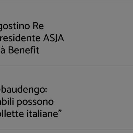
gostino Re
residente ASJA
à Benefit
ebaudengo:
abili possono
lette italiane”