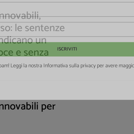
nnovabili,
rso: le sentenze
indicano un
loce e senza
am! Leggi la nostra Informativa sulla
privacy
per avere maggior
innovabili per