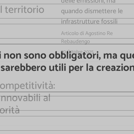
delle emissioni, ma
r ricevere contenuti esclusivi o in anteprim
 territorio
quando dismettere le
infrastrutture fossili
Articolo di Agostino Re
Rebaudengo
30 Ottobre 2025
i non sono obbligatori, ma qu
sarebbero utili per la creazio
competitività:
innovabili al
orità