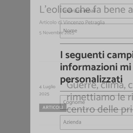
Lasciaci la tua Email pe
L'eolico che fa bene al
Articolo di Vincenzo Petraglia
5 Novembre 2025
I seguenti camp
informazioni mi 
Guerre, clima, 
personalizzati
4 Luglio
rimettiamo le r
2025
centro delle pri
ARTICOLI