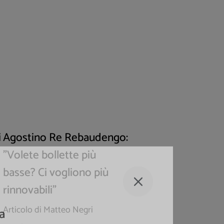
i
Agostino Re Rebaudengo:
"Volete bollette più
basse? Ci vogliono più
rinnovabili"
Articolo di Matteo Negri