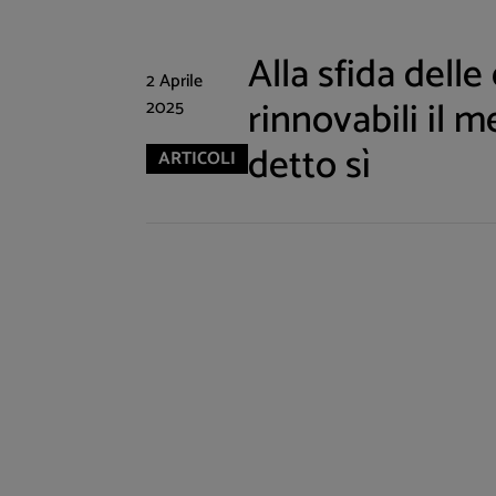
Alla sfida delle
2 Aprile
rinnovabili il m
2025
detto sì
ARTICOLI