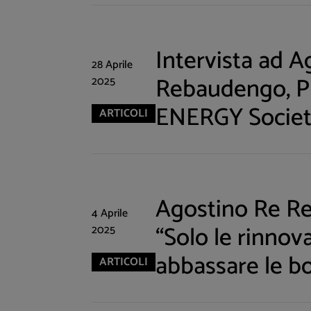
Intervista ad A
28 Aprile
Rebaudengo, P
2025
ENERGY Societ
ARTICOLI
Agostino Re R
4 Aprile
“Solo le rinnov
2025
abbassare le bol
ARTICOLI