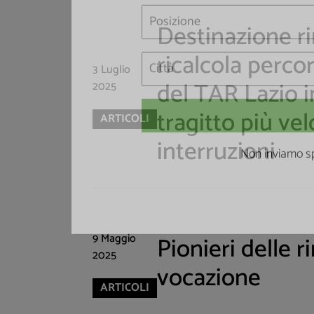
Destinazione ri
ricalcola perco
3 Luglio
del TAR Lazio 
2025
tragitto più ve
ARTICOLI
interruzioni
Non inviamo sp
9 Maggio
Pionieri delle r
2025
vocazione
ARTICOLI