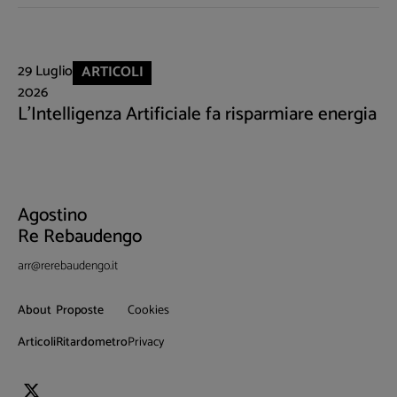
29 Luglio
ARTICOLI
2026
L'Intelligenza Artificiale fa risparmiare energia
Agostino
Re Rebaudengo
arr@rerebaudengo.it
About
Proposte
Cookies
Articoli
Ritardometro
Privacy