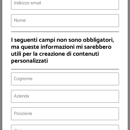
abitazioni piene a causa del
lockdown,
hanno infatti
verosimilmente portato ad un maggiore fabbisogno di calore,
compensando la minor richiesta termica per scaldare scuole,
uffici pubblici, aziende e attività commerciali.
Dopo l’emergenza: privilegiare tecnologie
I seguenti campi non sono obbligatori,
pulite ed efficienti in tutti i settori
ma queste informazioni mi sarebbero
utili per la creazione di contenuti
Di certo la priorità attuale è l’uscita dall’emergenza sanitaria ed
personalizzati
economica determinata dal Coronavirus. E al di là delle
supposte
interrelazioni tra inquinamento atmosferico e
diffusione del virus
, non avevamo bisogno del COVID-19 per
essere consapevoli dell’
urgenza di interventi strutturali ed
efficaci per migliorare la qualità dell’aria nelle nostre città
,
anche se
le evidenze
che suggeriscono che l’esposizione
prolungata alle polveri sottili aumenti la probabilità di
complicazioni gravi nei contagiati rappresentano sicuramente
un motivo in più per agire con decisione.
Nell’ambito di un più ampio impulso alla ripresa dell’economia,