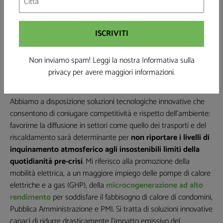
dobbiamo cogliere l’occasione di rilanciare con forza la
diffusione di tecnologie e stili di vita più sostenibili
. La fase
post-Coronavirus assomiglierà al dopo terremoto: dovremo
ricostruire, e dovremmo farlo indirizzando le risorse verso un
modello di sviluppo più equo e sostenibile, aiutati da una
Non inviamo spam! Leggi la nostra Informativa sulla
Pubblica Amministrazione più efficiente
e da regole più
privacy
per avere maggiori informazioni.
chiare e certe.
Abbiamo a disposizione soluzioni tecnologiche innovative che
consentono di coniugare competitività e rispetto dell’ambiente:
favorirne la diffusione in settori come quello dei trasporti e del
riscaldamento sarà determinante per
non riportare i livelli di
inquinamento atmosferico agli insostenibili limiti della
quotidianità pre-crisi
. Mi riferisco alla promozione della
mobilità elettrica, a un maggiore impiego delle pompe di calore
elettriche e a gas (GHP), della
microcogenerazione ad alto
rendimento
per soddisfare il fabbisogno di calore di condomini,
Pubblica Amministrazione e PMI. Si tratta di soluzioni innovative
capaci di ridurre drasticamente l’impatto emissivo del