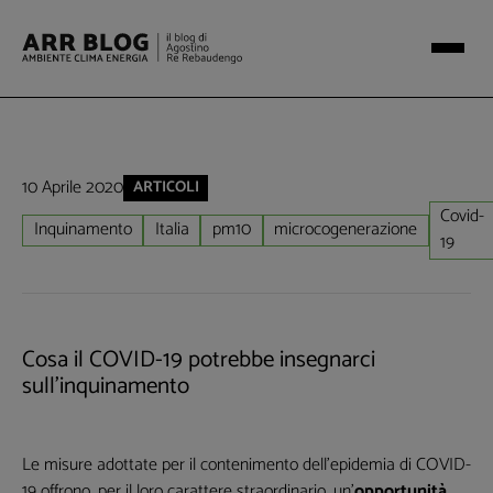
10 Aprile 2020
ARTICOLI
Covid-
Inquinamento
Italia
pm10
microcogenerazione
19
Cosa il COVID-19 potrebbe insegnarci
sull’inquinamento
Le misure adottate per il contenimento dell’epidemia di COVID-
19 offrono, per il loro carattere straordinario, un’
opportunità