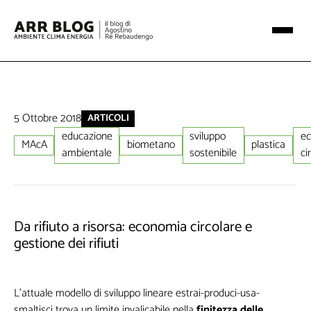
5 Ottobre 2018
ARTICOLI
educazione
sviluppo
e
MAcA
biometano
plastica
ambientale
sostenibile
ci
Da rifiuto a risorsa: economia circolare e
gestione dei rifiuti
L’attuale modello di sviluppo lineare estrai-produci-usa-
smaltisci trova un limite invalicabile nella
finitezza delle