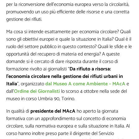
per la riconversione dell’economia europea verso la circolarità,
promuovendo un uso più efficiente delle risorse e una corretta
gestione dei rifiuti.
Ma cosa si intende esattamente per economia circolare? Quali
sono gli obiettivi europei e quale la situazione in Italia? Qual è il
ruolo del settore pubblico in questo contesto? Quali le sfide e le
opportunità del recupero di materia ed energia? A queste
domande si è cercato di dare risposta durante il corso di
formazione rivolto ai giornalisti “
Da rifiuto a risorsa:
l’economia circolare nella gestione dei rifiuti urbani in
Lasciaci la tua Email per ricevere contenuti
Italia
”, organizzato
dal Museo A come Ambiente – MAcA
e
esclusivi o in anteprima
dall’
Ordine dei Giornalisti
lo scorso 4 ottobre nella sede del
museo in corso Umbria 90, Torino.
In qualità di
presidente del MAcA
ho aperto la giornata
formativa con un approfondimento sul concetto di economia
circolare, sulla normativa europea e sulla situazione in Italia. Al
corso hanno inoltre preso parte il dirigente del Servizio