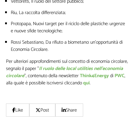
Non inviamo spam! Leggi la nostra Informativa sulla
Vettoretti,
Il ruolo del settore pubblico
;
privacy
per avere maggiori informazioni.
Riu,
La raccolta differenziata
;
Protopapa,
Nuovi target per il riciclo delle plastiche: urgenze
e nuove sfide tecnologiche
;
Rossi Sebastiano,
Da rifiuto a biometano: un’opportunità di
Economia Circolare
.
Per ulteriori approfondimenti sul concetto di economia circolare,
segnalo il paper "
Il ruolo delle local utilities nell'economia
circolare
", contenuto della newsletter
Think4Energy
di
PWC
,
alla quale è possibile iscriversi cliccando
qui
.
Like
Post
Share