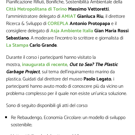
Pianificazione Rifiuti, Bonifiche, Sostenibilità Ambientale della
I seguenti campi non sono obbligatori,
Città Metropolitana di Torino
Massimo Vettoretti
,
ma queste informazioni mi sarebbero
l’amministratore delegato di
AMIAT
Gianluca Riu
, il direttore
utili per la creazione di contenuti
Ricerca & Sviluppo di
COREPLA
Antonio Protopapa
e il
personalizzati
consigliere delegato di
Asja Ambiente Italia
Gian Maria Rossi
Sebastiano
. A moderare l'incontro lo scrittore e giornalista di
La Stampa
Carlo Grande
.
Durante il corso i partecipanti hanno visitato la
mostra,
inaugurata di recente
,
Out to Sea? The Plastic
Garbage Project
, sul tema dell’inquinamento marino da
plastica. Guidati dal direttore del museo
Paolo Legato
, i
partecipanti hanno avuto modo di conoscere più da vicino un
problema complesso per il quale non esiste un’unica soluzione.
Sono di seguito disponibili gli atti del corso:
Re Rebaudengo,
Economia Circolare: un modello di sviluppo
sostenibile
;