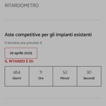
RITARDOMETRO
Lasciaci la tua Email per ricevere contenuti
esclusivi o in anteprima
Aste competitive per gli impianti esistenti
Il termine era previsto il
29 aprile 2025
IL RITARDO È DI:
I seguenti campi non sono obbligatori,
ma queste informazioni mi sarebbero
464
11
52
30
utili per la creazione di contenuti
Giorni
Ore
Minuti
Secondi
personalizzati