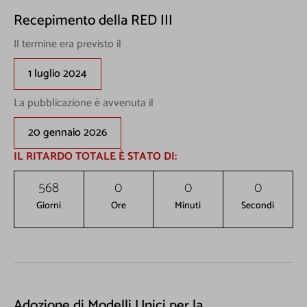
Recepimento della RED III
Il termine era previsto il
1 luglio 2024
La pubblicazione è avvenuta il
20 gennaio 2026
IL RITARDO TOTALE È STATO DI:
Non inviamo spam! Leggi la nostra Informativa sulla
568
0
0
0
privacy
per avere maggiori informazioni.
Giorni
Ore
Minuti
Secondi
Adozione di Modelli Unici per la