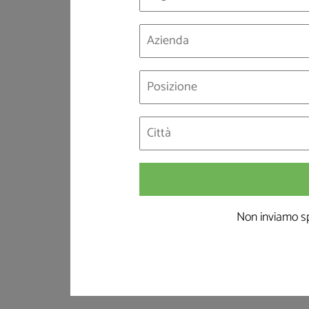
465
Giorni
Recepimento della 
Il termine era previsto il
IL RITARD
56
1 luglio 2024
Non inviamo sp
La pubblicazione è avvenuta il
Giorn
20 gennaio 2026