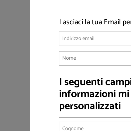
delle concessioni di grandi derivazioni d
regionale entro un anno dalla data di en
Lasciaci la tua Email pe
RITARDOMETRO
I seguenti camp
informazioni mi 
Aste competitive pe
personalizzati
Il termine era previsto il
IL RITARDO È DI:
29 aprile 2025