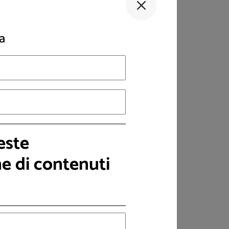
e regioni dovranno disciplinare con legge
arzo 2020.
a
este
ne di contenuti