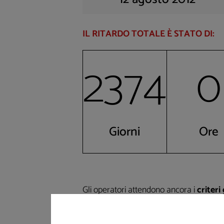
IL RITARDO TOTALE È STATO DI:
2374
0
Giorni
Ore
Gli operatori attendono ancora i
criteri
concessioni ad uso idroelettrico
previ
febbraio 2019, n. 12, del decreto-legge 1