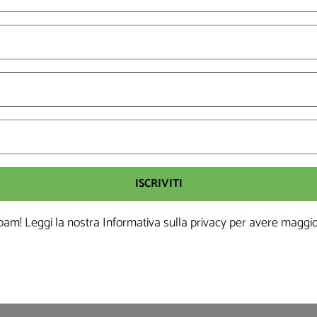
3
38
42
Ore
Minuti
Secondi
RED III
O TOTALE È STATO DI:
8
0
0
0
am! Leggi la nostra Informativa sulla
privacy
per avere maggior
i
Ore
Minuti
Secondi