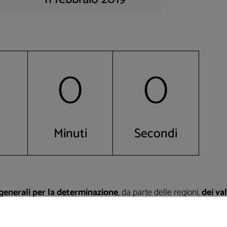
0
0
Minuti
Secondi
 generali per la determinazione
, da parte delle regioni,
dei va
sti dall’art. 37, comma 7, Legge n. 134 del 2012. Con la pubblica
4 dicembre 2018, n. 135, vengono indicati i criteri generali per 