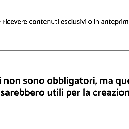
’acqua a scopo idroelettrico (art. 11 quater, comma 1-ter), che l
trata in vigore della disposizione e comunque non oltre il 31 m
r ricevere contenuti esclusivi o in anteprim
i non sono obbligatori, ma qu
sarebbero utili per la creazio
r gli impianti esistenti