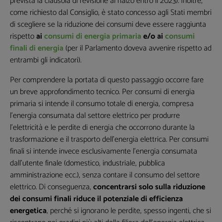
prevista la clausola di revisione al rialzo entro il 2023). Inoltre,
come richiesto dal Consiglio, è stato concesso agli Stati membri
di scegliere se la riduzione dei consumi deve essere raggiunta
rispetto
ai
consumi di energia primaria
e/o ai
consumi
finali di energia
(per il Parlamento doveva avvenire rispetto ad
entrambi gli indicatori).
Per comprendere la portata di questo passaggio occorre fare
un breve approfondimento tecnico. Per consumi di energia
primaria si intende il consumo totale di energia, compresa
l’energia consumata dal settore elettrico per produrre
l’elettricità e le perdite di energia che occorrono durante la
trasformazione e il trasporto dell’energia elettrica. Per consumi
finali si intende invece esclusivamente l’energia consumata
dall’utente finale (domestico, industriale, pubblica
amministrazione ecc.), senza contare il consumo del settore
elettrico. Di conseguenza,
concentrarsi solo sulla riduzione
dei consumi finali riduce il potenziale di efficienza
energetica
, perché si ignorano le perdite, spesso ingenti, che si
Lasciaci la tua Email per ricevere contenuti