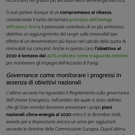
riscontrano nei gradini più alti della filiera dell’energia elettrica.
esclusivi o in anteprima
Si può parlare dunque di un
compromesso al ribasso
,
considerando il tanto declamato
principio dell’
energy
efficiency first
e il potenziale contributo di un più ambizioso
obiettivo al raggiungimento del target sulle rinnovabili (per
effetto di un denominatore più basso nel calcolo della quota di
rinnovabili sui consumi). Anche in questo caso
l’obiettivo al
2030 è lontano dal
40% indicato come traguardo minimo
I seguenti campi non sono obbligatori,
per mantenere gli impegni dell’Accordo di Parigi.
ma queste informazioni mi sarebbero
utili per la creazione di contenuti
Governance
: come monitorare i progressi in
personalizzati
assenza di obiettivi nazionali
L’ultimo accordo ha riguardato il Regolamento sulla
governance
dell’Unione Energetica, nell’ambito del quale è stato definito
che gli Stati membri dovranno presentare i propri
piani
nazionali clima-energia al 2030
entro il 31 dicembre 2018,
avendo poi a disposizione ancora un anno per aggiustarli
secondo le direttive della Commissione Europea. Quest’ultima