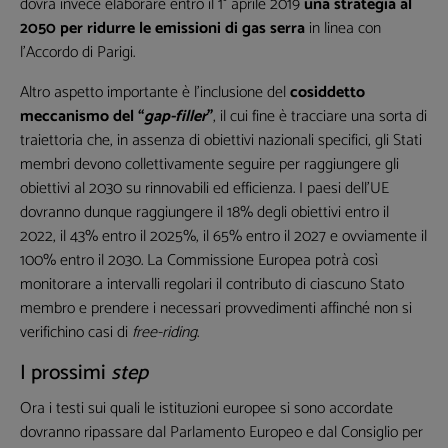
dovrà invece elaborare entro il 1° aprile 2019
una strategia al
2050 per ridurre le emissioni di gas serra
in linea con
l’Accordo di Parigi.
Altro aspetto importante è l’inclusione del
cosiddetto
meccanismo del “
gap-filler
”
, il cui fine è tracciare una sorta di
traiettoria che, in assenza di obiettivi nazionali specifici, gli Stati
membri devono collettivamente seguire per raggiungere gli
Non inviamo spam! Leggi la nostra Informativa sulla
obiettivi al 2030 su rinnovabili ed efficienza. I paesi dell’UE
privacy
per avere maggiori informazioni.
dovranno dunque raggiungere il 18% degli obiettivi entro il
2022, il 43% entro il 2025%, il 65% entro il 2027 e ovviamente il
100% entro il 2030. La Commissione Europea potrà così
monitorare a intervalli regolari il contributo di ciascuno Stato
membro e prendere i necessari provvedimenti affinché non si
verifichino casi di
free-riding
.
I prossimi
step
Ora i testi sui quali le istituzioni europee si sono accordate
dovranno ripassare dal Parlamento Europeo e dal Consiglio per