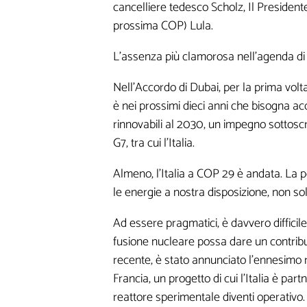
cancelliere tedesco Scholz, Il President
prossima COP) Lula.
L’assenza più clamorosa nell’agenda di 
Lasciaci la tua Email pe
Nell’Accordo di Dubai, per la prima volta
è nei prossimi dieci anni che bisogna acc
rinnovabili al 2030, un impegno sottoscri
G7, tra cui l’Italia.
Almeno, l’Italia a COP 29 è andata. La po
le energie a nostra disposizione, non sol
I seguenti camp
Ad essere pragmatici, è davvero difficile
informazioni mi 
fusione nucleare possa dare un contribu
personalizzati
recente, è stato annunciato l’ennesimo r
Francia, un progetto di cui l’Italia è part
reattore sperimentale diventi operativo.