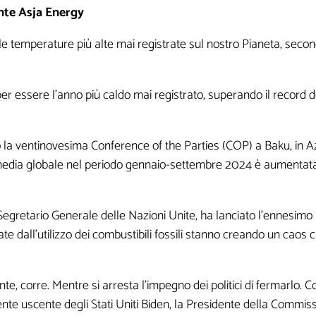
nte Asja Energy
 le temperature più alte mai registrate sul nostro Pianeta, sec
 per essere l’anno più caldo mai registrato, superando il record
o la ventinovesima Conference of the Parties (COP) a Baku, in A
ia globale nel periodo gennaio-settembre 2024 è aumentata di 
egretario Generale delle Nazioni Unite, ha lanciato l’ennesimo a
ate dall’utilizzo dei combustibili fossili stanno creando un caos 
, corre. Mentre si arresta l’impegno dei politici di fermarlo. Com
nte uscente degli Stati Uniti Biden, la Presidente della Commis