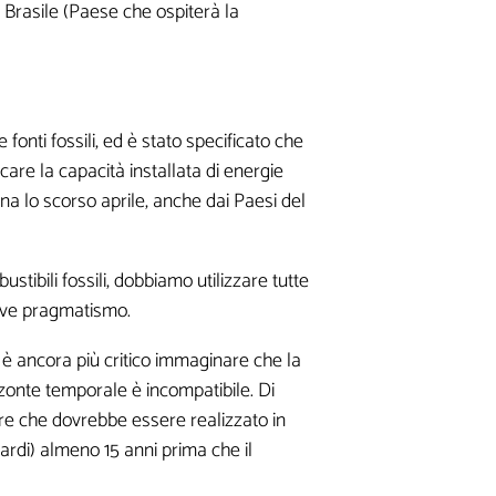
 Brasile (Paese che ospiterà la
a
fonti fossili, ed è stato specificato che
care la capacità installata di energie
ena lo scorso aprile, anche dai Paesi del
tibili fossili, dobbiamo utilizzare tutte
serve pragmatismo.
este
d è ancora più critico immaginare che la
ne di contenuti
zonte temporale è incompatibile. Di
are che dovrebbe essere realizzato in
ritardi) almeno 15 anni prima che il