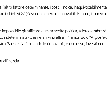
 l’altro fattore determinante, i costi), indica, inequivocabilmente
agli obiettivi 2030 sono le energie rinnovabili. Eppure, il nuovo q
 impossibile giustificare questa scelta politica, a loro sembre
to indeterminata) che ne arrivino altre. Ma non solo “
Ai poster
ro Paese stia fermando le rinnovabili, e con esse, investimenti e
QualEnergia.
am! Leggi la nostra Informativa sulla
privacy
per avere maggior