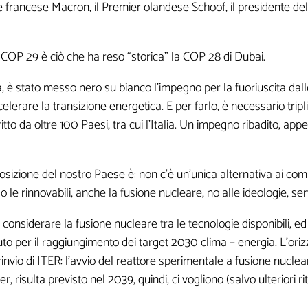
e francese Macron, il Premier olandese Schoof, il presidente del
COP 29 è ciò che ha reso “storica” la COP 28 di Dubai.
r ricevere contenuti esclusivi o in anteprim
, è stato messo nero su bianco l’impegno per la fuoriuscita dalle 
elerare la transizione energetica. E per farlo, è necessario tripli
tto da oltre 100 Paesi, tra cui l’Italia. Un impegno ribadito, app
sizione del nostro Paese è: non c’è un’unica alternativa ai combus
o le rinnovabili, anche la fusione nucleare, no alle ideologie, 
i non sono obbligatori, ma qu
 considerare la fusione nucleare tra le tecnologie disponibili, e
sarebbero utili per la creazio
to per il raggiungimento dei target 2030 clima – energia. L’oriz
invio di ITER: l’avvio del reattore sperimentale a fusione nucle
ner, risulta previsto nel 2039, quindi, ci vogliono (salvo ulteriori 