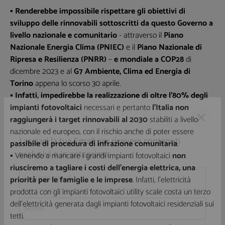
▪
Renderebbe impossibile rispettare gli obiettivi di
sviluppo delle rinnovabili sottoscritti da questo Governo a
livello nazionale e comunitario
- attraverso il
Piano
Nazionale Energia Clima (PNIEC)
e il
Piano Nazionale di
Ripresa e Resilienza (PNRR)
–
e mondiale a COP28
di
dicembre 2023 e al
G7 Ambiente, Clima ed Energia di
Torino
appena lo scorso 30 aprile.
▪
Infatti, impedirebbe la realizzazione di oltre l’80% degli
impianti fotovoltaici
necessari e pertanto
l’Italia non
raggiungerà i target rinnovabili al 2030
stabiliti a livello
nazionale ed europeo, con il rischio anche di poter essere
passibile di procedura di infrazione comunitaria
.
▪ Venendo a mancare i grandi impianti fotovoltaici
non
Lasciaci la tua Email per ricevere contenuti
riusciremo a tagliare i costi dell’energia elettrica, una
esclusivi o in anteprima
priorità per le famiglie e le imprese
. Infatti, l’elettricità
prodotta con gli impianti fotovoltaici utility scale costa un terzo
dell’elettricità generata dagli impianti fotovoltaici residenziali sui
tetti.