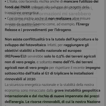
▪ L’Italia, così facendo, rischia anche di
mancare l’utilizzo dei
fondi del PNRR
collegati allo sviluppo dei progetti della
transizione energetica.
I seguenti campi non sono obbligatori,
▪ Così come rischia anche di
non realizzare
altre misure
ma queste informazioni mi sarebbero
avviate da questo Governo come, ad esempio,
l’Energy
utili per la creazione di contenuti
Release e i provvedimenti per l’idrogeno
.
personalizzati
Non esiste conflittualità tra la tutela dell’Agricoltura e lo
sviluppo del fotovoltaico
. Infatti, per
raggiungere gli
obiettivi stabiliti a livello nazionale ed europeo
(REPowerEU)
servirebbe
solo lo 0,5% dei terreni agricoli
non di vero pregio
, e soltanto
meno dell’1% dei terreni
agricoli non di vero pregio
per rispettare il recente
impegno
sottoscritto dall’Italia al G7 di triplicare le installazioni
rinnovabili al 2030
.
La sicurezza energetica nazionale e la stabilità della nostra
economia sono minacciate dalla
grave instabilità geopolitica
internazionale e dal rischio di nuove impennate dei prezzi
dell’energia. Le risorse rinnovabili, di cui la nostra Nazione