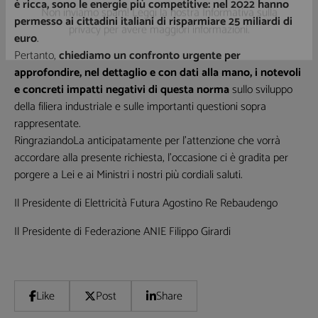
è ricca, sono le energie più competitive: nel 2022 hanno
permesso ai cittadini italiani di risparmiare 25 miliardi di
euro
.
Non inviamo spam! Leggi la nostra Informativa sulla
Pertanto,
chiediamo un confronto urgente per
privacy
per avere maggiori informazioni.
approfondire, nel dettaglio e con dati alla mano, i notevoli
e concreti impatti negativi di questa norma
sullo sviluppo
della filiera industriale e sulle importanti questioni sopra
rappresentate.
RingraziandoLa anticipatamente per l’attenzione che vorrà
accordare alla presente richiesta, l’occasione ci è gradita per
porgere a Lei e ai Ministri i nostri più cordiali saluti.
Il Presidente di Elettricità Futura Agostino Re Rebaudengo
Il Presidente di Federazione ANIE Filippo Girardi
Like
Post
Share