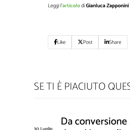
Leggi l'
articolo
di
Gianluca Zapponini
Like
Post
Share
SE TI È PIACIUTO QU
Da conversione a
30 Luglio