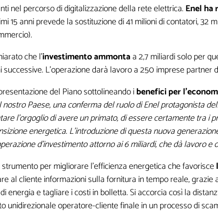
i nel percorso di digitalizzazione della rete elettrica.
Enel ha
i 15 anni prevede la sostituzione di 41 milioni di contatori, 32 mil
ommercio).
iarato che l’
investimento ammonta
a 2,7 miliardi solo per qu
ni successive. L’operazione darà lavoro a 250 imprese partner de
 presentazione del Piano sottolineando i
benefici per l’economi
l nostro Paese, una conferma del ruolo di Enel protagonista dell
tare l’orgoglio di avere un primato, di essere certamente tra i p
ansizione energetica. L’introduzione di questa nuova generazione
n’operazione d’investimento attorno ai 6 miliardi, che dà lavoro 
o strumento
per migliorare
l’efficienza energetica che favorisce
l
 al cliente informazioni sulla fornitura in tempo reale, grazie 
 energia e tagliare i costi in bolletta. Si accorcia così la dista
rto unidirezionale operatore-cliente finale in un processo di sca