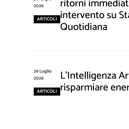
ritorni immediati
2026
intervento su St
ARTICOLI
Quotidiana
29 Luglio
L'Intelligenza Art
2026
risparmiare ene
ARTICOLI