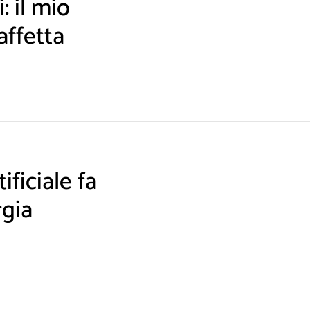
: il mio
affetta
ificiale fa
rgia