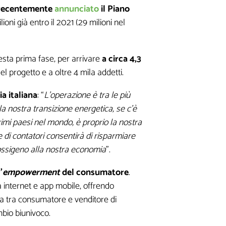
 recentemente
annunciato
il Piano
ioni già entro il 2021 (29 milioni nel
esta prima fase, per arrivare
a circa 4,3
l progetto e a oltre 4 mila addetti.
a italiana
: “
L’operazione è tra le più
a nostra transizione energetica, se c’è
rimi paesi nel mondo, è proprio la nostra
 di contatori consentirà di risparmiare
e ossigeno alla nostra economia
”.
’
empowerment
del consumatore
.
a internet e app mobile, offrendo
nza tra consumatore e venditore di
mbio biunivoco.