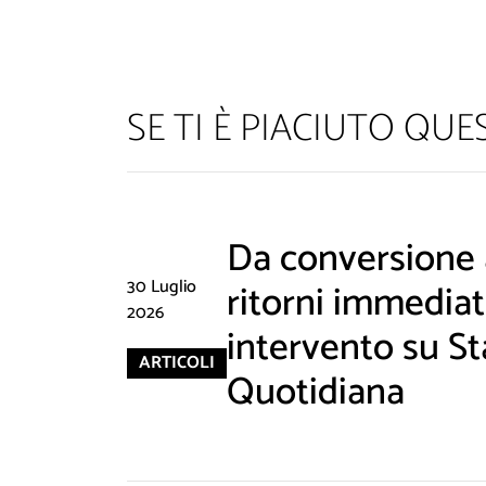
SE TI È PIACIUTO QU
Da conversione a
30 Luglio
ritorni immediati
2026
Non inviamo sp
intervento su St
ARTICOLI
Quotidiana