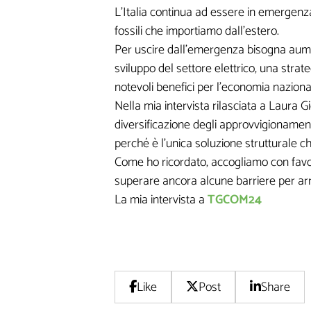
L’Italia continua ad essere in emergenza
fossili che importiamo dall’estero.
Lasciaci la tua Email pe
Per uscire dall’emergenza bisogna aument
sviluppo del settore elettrico, una strateg
notevoli benefici per l’economia naziona
Nella mia intervista rilasciata a Laura
diversificazione degli approvvigionamen
perché è l’unica soluzione strutturale 
Come ho ricordato, accogliamo con favor
I seguenti camp
superare ancora alcune barriere per arriv
La mia intervista a
TGCOM24
informazioni mi 
personalizzati
Like
Post
Share