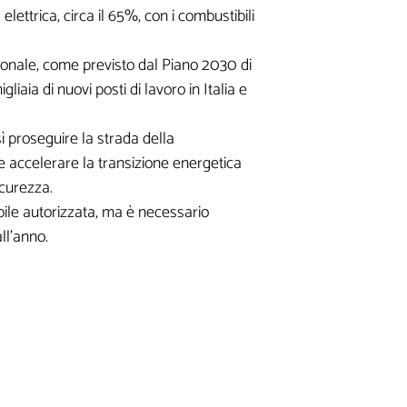
ttrica, circa il 65%, con i combustibili
a
zionale, come previsto dal Piano 2030 di
liaia di nuovi posti di lavoro in Italia e
 proseguire la strada della
e accelerare la transizione energetica
icurezza.
bile autorizzata, ma è necessario
este
ll’anno.
ne di contenuti