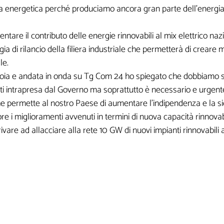
 energetica perché produciamo ancora gran parte dell’energia ele
r ricevere contenuti esclusivi o in anteprim
are il contributo delle energie rinnovabili al mix elettrico na
ia di rilancio della filiera industriale che permetterà di creare mig
le.
 Gioia e andata in onda su Tg Com 24 ho spiegato che dobbiamo sì
ti intrapresa dal Governo ma soprattutto è necessario e urgent
che permette al nostro Paese di aumentare l’indipendenza e la s
e i miglioramenti avvenuti in termini di nuova capacità rinnova
i non sono obbligatori, ma qu
are ad allacciare alla rete 10 GW di nuovi impianti rinnovabili a
sarebbero utili per la creazio