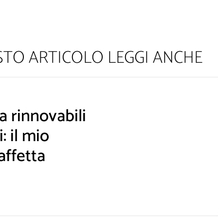
ESTO ARTICOLO LEGGI ANCHE
 rinnovabili
: il mio
am! Leggi la nostra Informativa sulla
privacy
per avere maggior
affetta