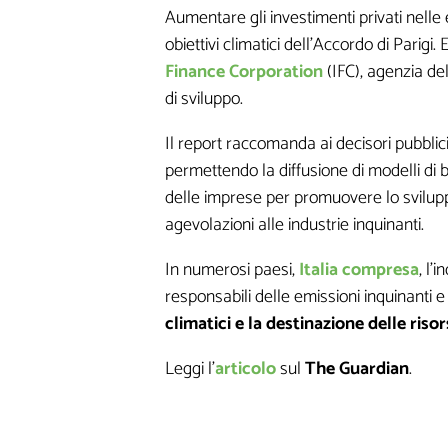
Aumentare gli investimenti privati nelle e
obiettivi climatici dell’Accordo di Parigi
Finance Corporation
(IFC), agenzia de
di sviluppo.
Lasciaci la tua Email pe
Il report raccomanda ai decisori pubblici
permettendo la diffusione di modelli di b
delle imprese per promuovere lo sviluppo 
agevolazioni alle industrie inquinanti.
In numerosi paesi,
Italia compresa
, l’
responsabili delle emissioni inquinanti e
climatici e la destinazione delle riso
I seguenti camp
Leggi l’
articolo
sul
The Guardian
.
informazioni mi 
personalizzati