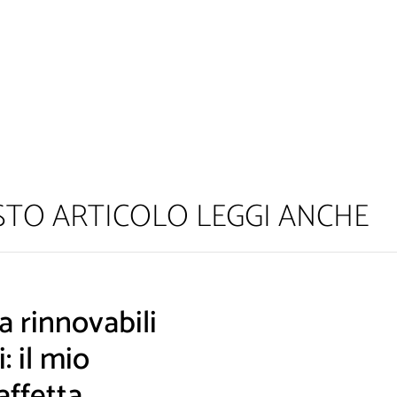
ESTO ARTICOLO LEGGI ANCHE
 rinnovabili
am! Leggi la nostra Informativa sulla
privacy
per avere maggior
: il mio
affetta