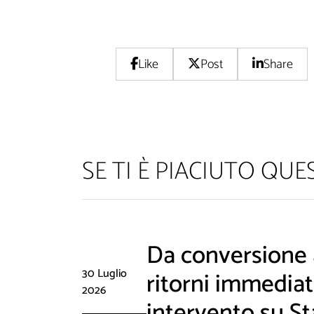
Like
Post
Share
SE TI È PIACIUTO QU
Da conversione a
Non inviamo sp
30 Luglio
ritorni immediati
2026
intervento su St