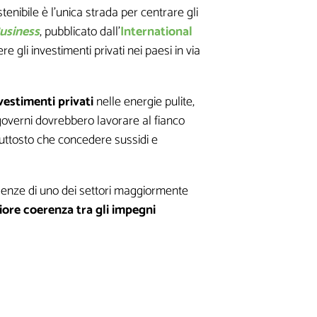
tenibile è l’unica strada per centrare gli
usiness
, pubblicato dall’
International
gli investimenti privati nei paesi in via
a
vestimenti privati
nelle energie pulite,
 governi dovrebbero lavorare al fianco
piuttosto che concedere sussidi e
genze di uno dei settori maggiormente
ore coerenza tra gli impegni
este
ne di contenuti