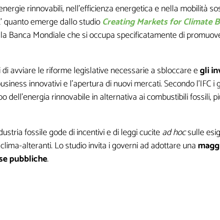
nergie rinnovabili, nell’efficienza energetica e nella mobilità sos
. E’ quanto emerge dallo studio
Creating Markets for Climate B
lla Banca Mondiale che si occupa specificatamente di promuovere 
r ricevere contenuti esclusivi o in anteprim
 di avviare le riforme legislative necessarie a sbloccare e
gli in
usiness innovativi e l'apertura di nuovi mercati. Secondo l’IFC i
dell'energia rinnovabile in alternativa ai combustibili fossili, 
industria fossile gode di incentivi e di leggi cucite
ad hoc
sulle esi
 clima-alteranti. Lo studio invita i governi ad adottare una
maggi
rse pubbliche
.
i non sono obbligatori, ma qu
sarebbero utili per la creazio