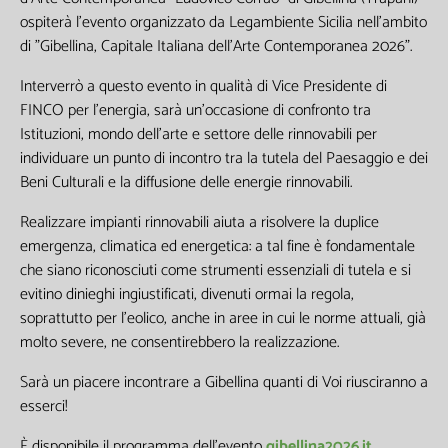
ospiterà l'evento organizzato da Legambiente Sicilia nell'ambito
di "Gibellina, Capitale Italiana dell'Arte Contemporanea 2026".
Interverrò a questo evento in qualità di Vice Presidente di
FINCO per l'energia, sarà un’occasione di confronto tra
Lasciaci la tua Email per ricevere contenuti
Istituzioni, mondo dell’arte e settore delle rinnovabili per
esclusivi o in anteprima
individuare un punto di incontro tra la tutela del Paesaggio e dei
Beni Culturali e la diffusione delle energie rinnovabili.
Realizzare impianti rinnovabili aiuta a risolvere la duplice
emergenza, climatica ed energetica: a tal fine è fondamentale
che siano riconosciuti come strumenti essenziali di tutela e si
evitino dinieghi ingiustificati, divenuti ormai la regola,
I seguenti campi non sono obbligatori,
soprattutto per l’eolico, anche in aree in cui le norme attuali, già
ma queste informazioni mi sarebbero
molto severe, ne consentirebbero la realizzazione.
utili per la creazione di contenuti
personalizzati
Sarà un piacere incontrare a Gibellina quanti di Voi riusciranno a
esserci!
È disponibile il programma dell’evento
gibellina2026.it