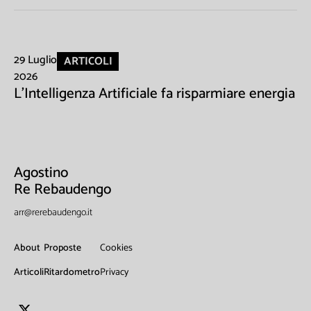
29 Luglio
ARTICOLI
2026
L'Intelligenza Artificiale fa risparmiare energia
Agostino
Re Rebaudengo
arr@rerebaudengo.it
About
Proposte
Cookies
Articoli
Ritardometro
Privacy