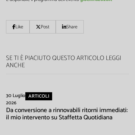
Like
Post
Share
SE TI È PIACIUTO QUESTO ARTICOLO LEGGI
ANCHE
Non inviamo spam! Leggi la nostra Informativa sulla
30 Luglio
ARTICOLI
privacy
per avere maggiori informazioni.
2026
Da conversione a rinnovabili ritorni immediati:
il mio intervento su Staffetta Quotidiana