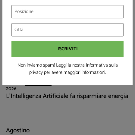
30 Luglio
ARTICOLI
2026
Da conversione a rinnovabili ritorni immediati:
il mio intervento su Staffetta Quotidiana
Non inviamo spam! Leggi la nostra Informativa sulla
privacy
per avere maggiori informazioni.
29 Luglio
ARTICOLI
2026
L'Intelligenza Artificiale fa risparmiare energia
Agostino