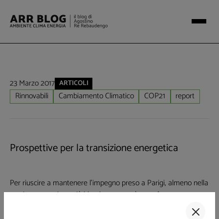
23 Marzo 2017
ARTICOLI
Rinnovabili
Cambiamento Climatico
COP21
report
Prospettive per la transizione energetica
Per riuscire a mantenere l'impegno preso a Parigi, almeno nella
sua interpretazione più blanda, occorrerà uno sforzo
eccezionale in tutti i settori: generazione elettrica,
climatizzazione e trasporti. Secondo il rapporto
"Perspectives