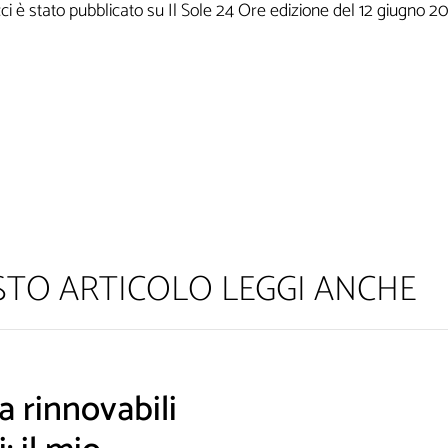
ci è stato pubblicato su Il Sole 24 Ore edizione del 12 giugno 2
ESTO ARTICOLO LEGGI ANCHE
am! Leggi la nostra Informativa sulla
privacy
per avere maggior
 rinnovabili