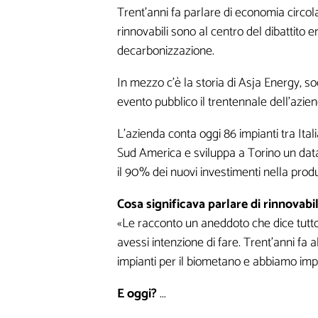
Trent’anni fa parlare di economia circolar
rinnovabili sono al centro del dibattito e
decarbonizzazione.
In mezzo c’è la storia di Asja Energy, 
evento pubblico il trentennale dell’azien
Lasciaci la tua Email pe
L’azienda conta oggi 86 impianti tra Ita
Sud America e sviluppa a Torino un data
il 90% dei nuovi investimenti nella produ
Cosa significava parlare di rinnovabil
«Le racconto un aneddoto che dice tutto
avessi intenzione di fare. Trent’anni fa 
I seguenti camp
impianti per il biometano e abbiamo impian
informazioni mi 
E oggi?
...
personalizzati