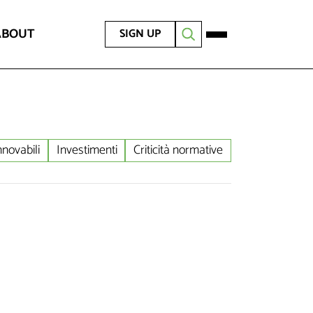
ABOUT
SIGN UP
nnovabili
Investimenti
Criticità normative