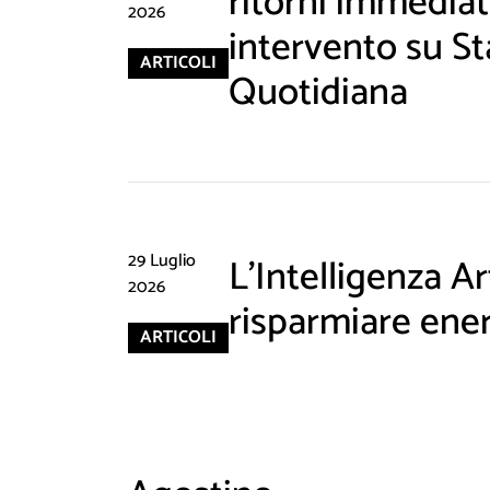
ritorni immediati
2026
intervento su St
ARTICOLI
Quotidiana
29 Luglio
L'Intelligenza Art
2026
risparmiare ene
ARTICOLI