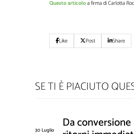
Questo articolo
a firma di Carlotta Roc
Like
Post
Share
SE TI È PIACIUTO QU
Non inviamo sp
Da conversione a
30 Luglio