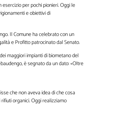
n esercizio per pochi pionieri. Oggi le
igionamenti e obiettivi di
dengo. Il Comune ha celebrato con un
alità e Profitto patrocinato dal Senato.
a
 dei maggiori impianti di biometano del
Rebaudengo, è segnato da un dato: «Oltre
disse che non aveva idea di che cosa
ifiuti organici. Oggi realizziamo
este
ne di contenuti