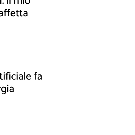
: il mio
affetta
ificiale fa
rgia