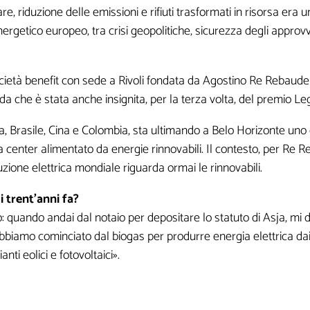
e, riduzione delle emissioni e rifiuti trasformati in risorsa era u
nergetico europeo, tra crisi geopolitiche, sicurezza degli approvv
società benefit con sede a Rivoli fondata da Agostino Re Rebau
da che è stata anche insignita, per la terza volta, del premio Leg
r ricevere contenuti esclusivi o in anteprim
lia, Brasile, Cina e Colombia, sta ultimando a Belo Horizonte uno
 center alimentato da energie rinnovabili. Il contesto, per Re 
zione elettrica mondiale riguarda ormai le rinnovabili.
i trent’anni fa?
: quando andai dal notaio per depositare lo statuto di Asja, mi 
abbiamo cominciato dal biogas per produrre energia elettrica dai r
i non sono obbligatori, ma qu
ti eolici e fotovoltaici».
sarebbero utili per la creazio