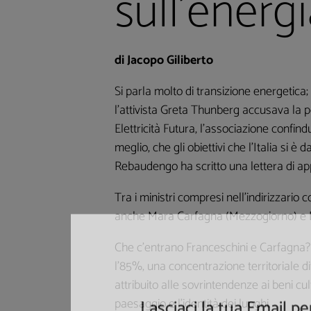
sull’energ
di Jacopo Giliberto
Si parla molto di transizione energetica; 
l’attivista Greta Thunberg accusava la 
Elettricità Futura, l’associazione confind
meglio, che gli obiettivi che l’Italia si
Rebaudengo ha scritto una lettera di appel
Tra i ministri compresi nell’indirizzario
anche Mara Carfagna (Mezzogiorno) e Da
Che c’entrano Franceschini e Carfagna? S
l’85%, una concentrazione territoriale d
attribuito alle sovrintendenze ai beni cul
paesaggio e l’identità dei luoghi.