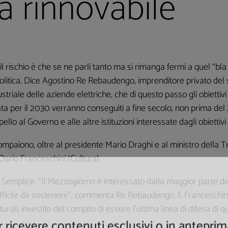
ia rinnovabile
il rischio è che se ne parli tanto ma si rimanga fermi a quel “bla
politica. Dice Agostino Re Rebaudengo, imprenditore privato del 
ustriale delle aziende elettriche, che di questo passo gli obiettiv
 è data per il 2030 verranno conseguiti a fine secolo, non prima d
lo al Governo e alle altre istituzioni interessate dagli obiettivi 
 compaiono, oltre al presidente Mario Draghi e al ministro della 
rio Franceschini (Cultura).
emplice. ”Il Mezzogiorno è interessato dalla maggior parte degl
ifficile da sostenere”, commenta Re Rebaudengo. E Franceschini 
turali, investite del compito di essere l’ultima linea di difesa di 