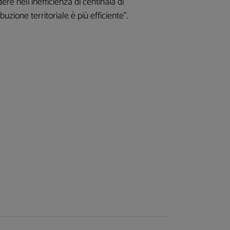
re nell’inefficienza di centinaia di
buzione territoriale è più efficiente”.