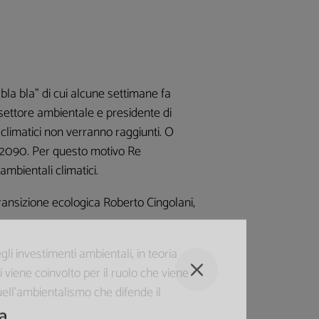
 bla bla” di cui alcune settimane fa
settore ambientale e presidente di
i climatici non verranno raggiunti. O
el 2090. Per questo motivo Re
ambientali climatici.
Transizione ecologica Roberto Cingolani,
i investimenti ambientali, in teoria
viene coinvolto per il ruolo che viene
quell’ambientalismo che difende il