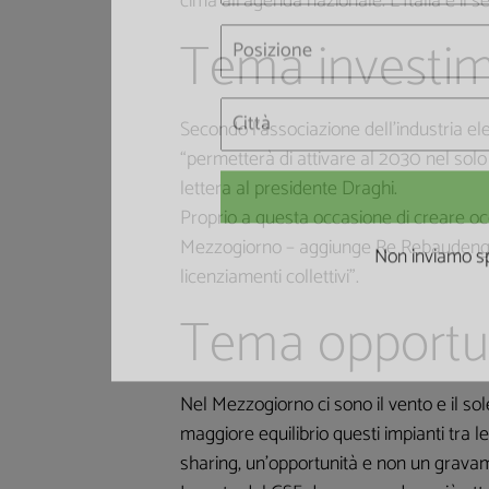
cima all’agenda nazionale. L’Italia è il
Tema investim
Secondo l’associazione dell’industria ele
“permetterà di attivare al 2030 nel solo s
lettera al presidente Draghi.
Proprio a questa occasione di creare occ
Mezzogiorno – aggiunge Re Rebaudengo –
licenziamenti collettivi”.
Non inviamo sp
Tema opportun
Nel Mezzogiorno ci sono il vento e il sol
maggiore equilibrio questi impianti tra le
sharing, un’opportunità e non un grava