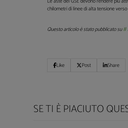
Le aste del GSE devono rendere più attrat
chilometri di linee di alta tensione verso 
Questo articolo è stato pubblicato su
Il
Like
Post
Share
SE TI È PIACIUTO QU