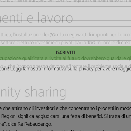
 secondo Paese europeo per costi collegati al cambiamento climat
enti e lavoro
ttrica, l’installazione dei 70mila megawatt di impianti per la pr
ettore elettrico investimenti privati pari a 100 miliardi e di crea
upazione qualificata e rivolta al futuro dovrebbero guardare gli
 che “troppo spesso devono affrontare il problema sociale del
am! Leggi la nostra Informativa sulla
privacy
per avere maggior
ity sharing
e che attirano gli investitori e che concentrano i progetti in mo
 Regioni significa aggiudicarsi una fetta di benefici. Si tratta di
me”, dice Re Rebaudengo.