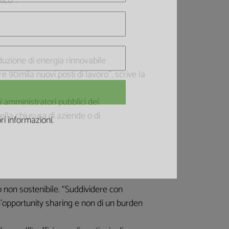
ico”.
oduzione di energia rinnovabile
re 90mila nuovi posti di lavoro”, scrive la
 amministratori pubblici del
la chiusura di aziende o di
i informazioni.
do non sostenibile. “Suddividere con
 un’opportunity sharing e non di un burden