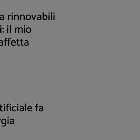
 rinnovabili
: il mio
affetta
ificiale fa
rgia