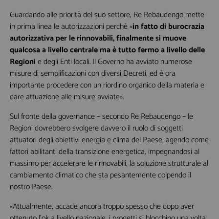
Lasciaci la tua Email per ricevere contenuti
Guardando alle priorità del suo settore, Re Rebaudengo mette
esclusivi o in anteprima
in prima linea le autorizzazioni perché «
in fatto di burocrazia
autorizzativa per le rinnovabili, finalmente si muove
qualcosa a livello centrale ma è tutto fermo a livello delle
Regioni
e degli Enti locali. Il Governo ha avviato numerose
misure di semplificazioni con diversi Decreti, ed è ora
importante procedere con un riordino organico della materia e
dare attuazione alle misure avviate».
I seguenti campi non sono obbligatori,
ma queste informazioni mi sarebbero
Sul fronte della governance – secondo Re Rebaudengo – le
utili per la creazione di contenuti
Regioni dovrebbero svolgere davvero il ruolo di soggetti
personalizzati
attuatori degli obiettivi energia e clima del Paese, agendo come
fattori abilitanti della transizione energetica, impegnandosi al
massimo per accelerare le rinnovabili, la soluzione strutturale al
cambiamento climatico che sta pesantemente colpendo il
nostro Paese.
«Attualmente, accade ancora troppo spesso che dopo aver
ottenuto l’ok a livello nazionale, i progetti si blocchino una volta