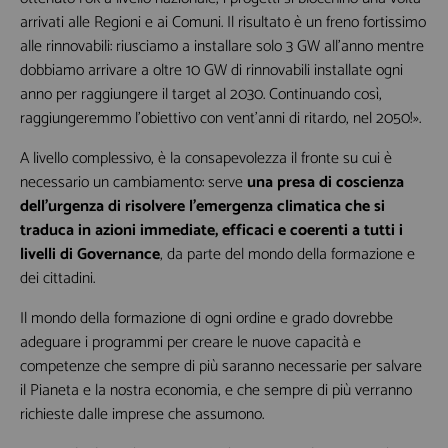
arrivati alle Regioni e ai Comuni. Il risultato è un freno fortissimo
alle rinnovabili: riusciamo a installare solo 3 GW all’anno mentre
dobbiamo arrivare a oltre 10 GW di rinnovabili installate ogni
anno per raggiungere il target al 2030. Continuando così,
raggiungeremmo l’obiettivo con vent’anni di ritardo, nel 2050!».
A livello complessivo, è la consapevolezza il fronte su cui è
necessario un cambiamento: serve
una presa di coscienza
Non inviamo spam! Leggi la nostra Informativa sulla
dell’urgenza di risolvere l’emergenza climatica che si
privacy
per avere maggiori informazioni.
traduca in azioni immediate, efficaci e coerenti a tutti i
livelli di Governance
, da parte del mondo della formazione e
dei cittadini.
Il mondo della formazione di ogni ordine e grado dovrebbe
adeguare i programmi per creare le nuove capacità e
competenze che sempre di più saranno necessarie per salvare
il Pianeta e la nostra economia, e che sempre di più verranno
richieste dalle imprese che assumono.