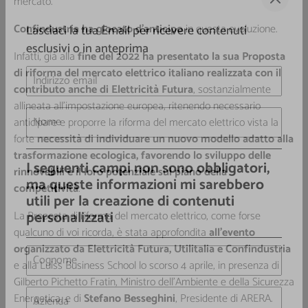
mercato.
Confindustria ha giocato d’anticipo
in questa evoluzione.
Lasciaci la tua Email per ricevere contenuti
Infatti, già alla
fine del 2022 ha presentato la sua Proposta
esclusivi o in anteprima
di riforma del mercato elettrico italiano realizzata con il
contributo anche di Elettricità Futura
, sostanzialmente
allineata all’impostazione europea, ritenendo necessario
anticipare e proporre la riforma del mercato elettrico vista la
forte
necessità di individuare un nuovo modello adatto alla
trasformazione ecologica, favorendo lo sviluppo delle
rinnovabili e il loro potenziale sul piano della
competitività
.
I seguenti campi non sono obbligatori,
ma queste informazioni mi sarebbero
La Proposta di riforma del mercato elettrico, come forse
utili per la creazione di contenuti
qualcuno di voi ricorda, è stata approfondita
all’evento
personalizzati
organizzato da Elettricità Futura, Utilitalia e Confindustria
e alla Luiss Business School lo scorso 4 aprile, in presenza di
Gilberto Pichetto Fratin, Ministro dell'Ambiente e della Sicurezza
Energetica, e di
Stefano Besseghini
, Presidente di ARERA.