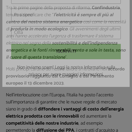
Tra le prime pagine della proposta di riforma,
Confindustria
tenuto a specificare che “
l’elettricità è sempre di più al
centro del nostro sistema energetico
così come la necessità
di
produrla in modo ecologico
. Gli avvenimenti degli ultimi
anni hanno accelerato l’urgenza di trasformare il sistema
elettrico nel segno della
sostenibilità e dell’indipendenza
energetica
e le fonti rinnovabili, vento e sole in testa, sono
il cuore di questa transizione
”.
Molti principi cardine del nostro lavoro si ritrovano nell’
accordo
provvisorio raggiunto dal Consiglio e dal Parlamento
Non inviamo spam! Leggi la nostra Informativa sulla
europeo il 13 dicembre 2023
.
privacy
per avere maggiori informazioni.
Nell’interlocuzione con l’Europa, l‘Italia ha posto l’accento
sull’importanza di garantire che le nuove regole di mercato
siano in grado di
diffondere i vantaggi di costo dell’energia
elettrica prodotta con le rinnovabili
ed aumentare la
competitività delle nostre industrie
, ad esempio
permettendo la
diffusione dei PPA
, i contratti d’acquisto a