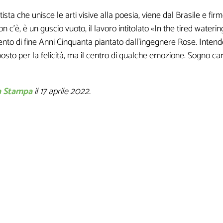
artista che unisce le arti visive alla poesia, viene dal Brasile e 
 c'è, è un guscio vuoto, il lavoro intitolato «In the tired wateri
mento di fine Anni Cinquanta piantato dall'ingegnere Rose. Intende 
sto per la felicità, ma il centro di qualche emozione. Sogno car
a Stampa
il 17 aprile 2022.
am! Leggi la nostra Informativa sulla
privacy
per avere maggior