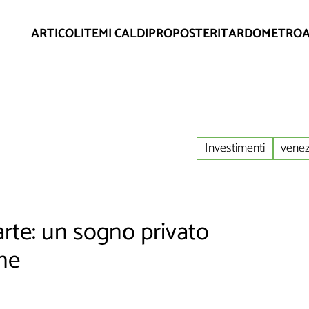
ARTICOLI
TEMI CALDI
PROPOSTE
RITARDOMETRO
Investimenti
venez
’arte: un sogno privato
ne