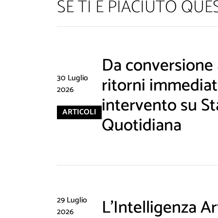
SE TI È PIACIUTO QU
Da conversione a
30 Luglio
ritorni immediati
2026
intervento su St
ARTICOLI
Quotidiana
29 Luglio
L'Intelligenza Art
2026