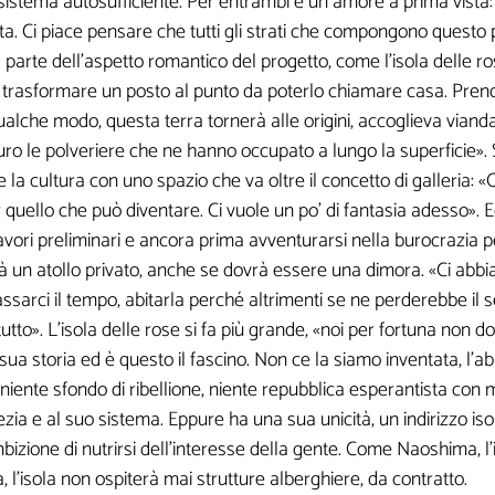
osistema autosufficiente. Per entrambi è un amore a prima vista
ita. Ci piace pensare che tutti gli strati che compongono questo p
 parte dell'aspetto romantico del progetto, come l'isola delle ro
r ricevere contenuti esclusivi o in anteprim
di trasformare un posto al punto da poterlo chiamare casa. Prende
ualche modo, questa terra tornerà alle origini, accoglieva viandan
uro le polveriere che ne hanno occupato a lungo la superficie». 
are la cultura con uno spazio che va oltre il concetto di galleria: 
 quello che può diventare. Ci vuole un po' di fantasia adesso». E
avori preliminari e ancora prima avventurarsi nella burocrazia pe
rà un atollo privato, anche se dovrà essere una dimora. «Ci abbiam
i non sono obbligatori, ma qu
ssarci il tempo, abitarla perché altrimenti se ne perderebbe il 
sarebbero utili per la creazio
 tutto». L'isola delle rose si fa più grande, «noi per fortuna non
a storia ed è questo il fascino. Non ce la siamo inventata, l'
 niente sfondo di ribellione, niente repubblica esperantista co
 e al suo sistema. Eppure ha una sua unicità, un indirizzo iso
bizione di nutrirsi dell'interesse della gente. Come Naoshima, 
ca, l'isola non ospiterà mai strutture alberghiere, da contratto.