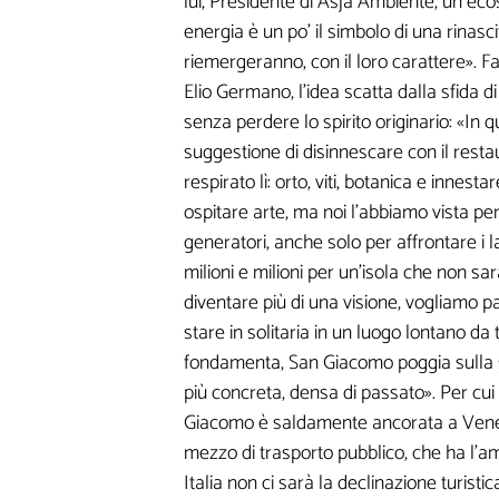
lui, Presidente di Asja Ambiente, un ec
energia è un po' il simbolo di una rinasc
riemergeranno, con il loro carattere». Fa
Lasciaci la tua Email pe
Elio Germano, l'idea scatta dalla sfida 
senza perdere lo spirito originario: «In q
suggestione di disinnescare con il resta
respirato lì: orto, viti, botanica e innest
ospitare arte, ma noi l'abbiamo vista per
generatori, anche solo per affrontare i l
milioni e milioni per un'isola che non sa
I seguenti camp
diventare più di una visione, vogliamo pa
informazioni mi 
stare in solitaria in un luogo lontano da
fondamenta, San Giacomo poggia sulla su
personalizzati
più concreta, densa di passato». Per cui
Giacomo è saldamente ancorata a Venezia
mezzo di trasporto pubblico, che ha l'am
Italia non ci sarà la declinazione turisti