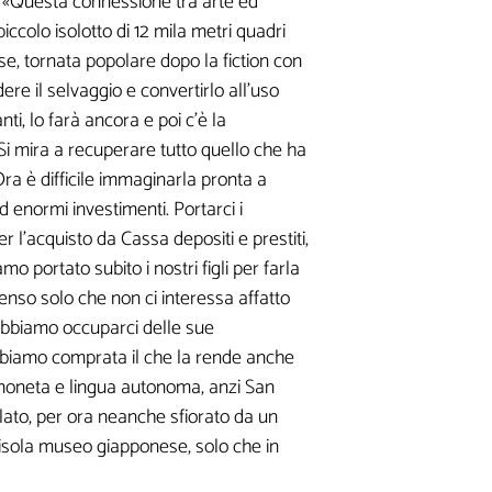
: «Questa connessione tra arte ed
iccolo isolotto di 12 mila metri quadri
se, tornata popolare dopo la fiction con
a
re il selvaggio e convertirlo all'uso
ti, lo farà ancora e poi c'è la
Si mira a recuperare tutto quello che ha
«Ora è difficile immaginarla pronta a
d enormi investimenti. Portarci i
r l'acquisto da Cassa depositi e prestiti,
o portato subito i nostri figli per farla
este
senso solo che non ci interessa affatto
ne di contenuti
 dobbiamo occuparci delle sue
abbiamo comprata il che la rende anche
n moneta e lingua autonoma, anzi San
lato, per ora neanche sfiorato da un
l'isola museo giapponese, solo che in