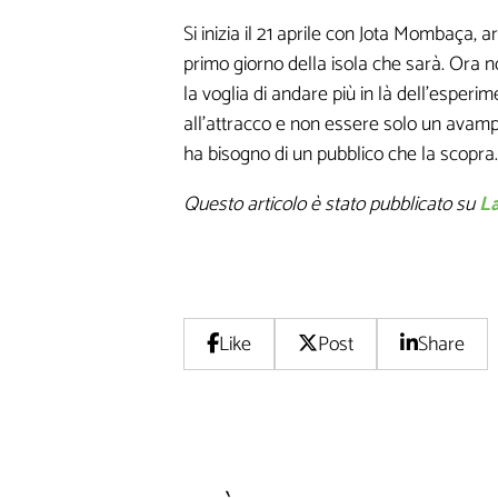
Si inizia il 21 aprile con Jota Mombaça, 
primo giorno della isola che sarà. Ora non
la voglia di andare più in là dell'esperi
all'attracco e non essere solo un avampo
ha bisogno di un pubblico che la scopra.
Questo articolo è stato pubblicato su
L
Non inviamo sp
Like
Post
Share