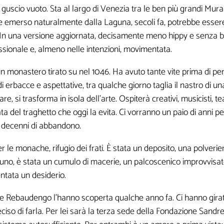
n guscio vuoto. Sta al largo di Venezia tra le ben più grandi Mu
emerso naturalmente dalla Laguna, secoli fa, potrebbe essere 
. In una versione aggiornata, decisamente meno hippy e senza bi
assionale e, almeno nelle intenzioni, movimentata.
monastero tirato su nel 1046. Ha avuto tante vite prima di perd
 di erbacce e aspettative, tra qualche giorno taglia il nastro di 
 si trasforma in isola dell'arte. Ospiterà creativi, musicisti, teat
del traghetto che oggi la evita. Ci vorranno un paio di anni per
o decenni di abbandono.
r le monache, rifugio dei frati. È stata un deposito, una polver
ssuno, è stata un cumulo di macerie, un palcoscenico improvvisat
entata un desiderio.
 Re Rebaudengo l'hanno scoperta qualche anno fa. Ci hanno girato
eciso di farla. Per lei sarà la terza sede della Fondazione Sand