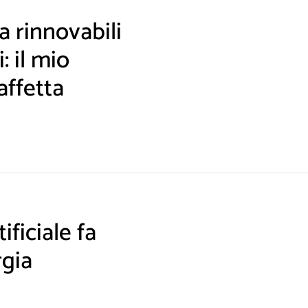
 rinnovabili
: il mio
affetta
ificiale fa
rgia