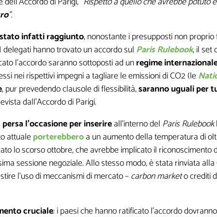
dell’Accordo di Parigi, “
Rispetto a quello che avrebbe potuto 
tro
”
.
 stato infatti raggiunto
, nonostante i presupposti non proprio 
 I delegati hanno trovato un accordo sul
Paris Rulebook
, il se
icato l’accordo saranno sottoposti ad un
regime internazional
ssi nei rispettivi impegni a tagliare le emissioni di CO2 (le
Nati
e
, pur prevedendo clausole di flessibilità,
saranno uguali per tu
revista dall’Accordo di Parigi.
e
persa l’occasione per inserire
all’interno del
Paris Rulebook
ato attuale
porterebbero
a un aumento della temperatura di ol
ato lo scorso ottobre, che avrebbe implicato il riconoscimento 
sima sessione negoziale. Allo stesso modo, è stata rinviata alla
stire l’uso di meccanismi di mercato –
carbon market
o crediti 
ento cruciale
: i paesi che hanno ratificato l’accordo dovranno