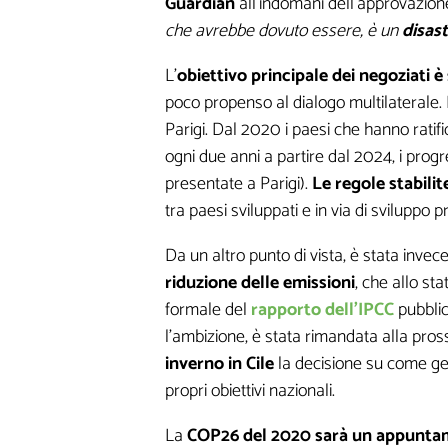
Guardian
all’indomani dell’approvazione 
che avrebbe dovuto essere, è un
disas
L’
obiettivo principale dei negoziati è
poco propenso al dialogo multilaterale.
Parigi. Dal 2020 i paesi che hanno ratif
ogni due anni a partire dal 2024, i progre
presentate a Parigi).
Le regole stabilit
tra paesi sviluppati e in via di sviluppo p
Da un altro punto di vista, è stata invec
riduzione delle emissioni
, che allo st
formale del
rapporto dell’IPCC
pubblic
l’ambizione, è stata rimandata alla pros
inverno in Cile
la decisione su come ge
propri obiettivi nazionali.
La
COP26 del 2020 sarà un appuntam