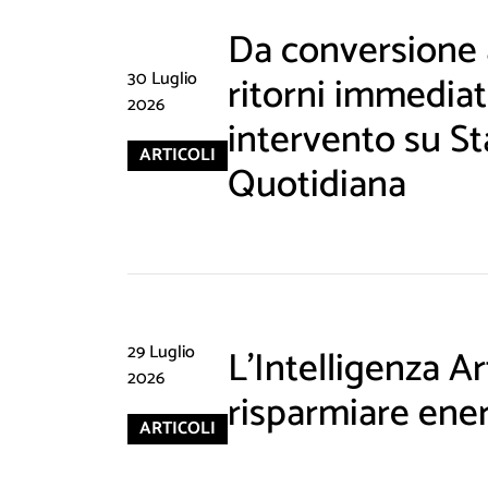
Da conversione a
30 Luglio
ritorni immediati
2026
intervento su St
ARTICOLI
Quotidiana
29 Luglio
L'Intelligenza Art
2026
risparmiare ene
ARTICOLI