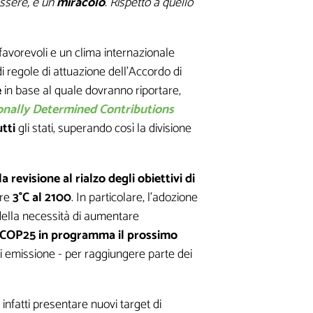
essere, è un
miracolo
. Rispetto a quello
favorevoli e un clima internazionale
t di regole di attuazione dell’Accordo di
e
in base al quale dovranno riportare,
onally Determined Contributions
tti
gli stati, superando così la divisione
la revisione al rialzo degli obiettivi di
tre
3°C al 2100
. In particolare, l’adozione
della necessità di aumentare
COP25 in programma il prossimo
di emissione - per raggiungere parte dei
 infatti presentare nuovi target di