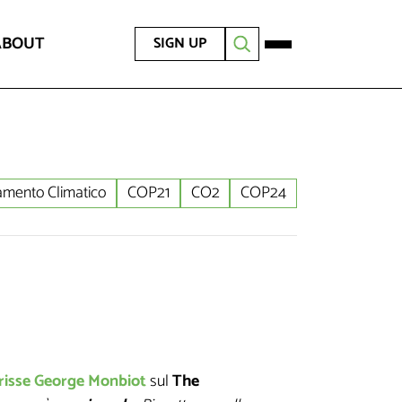
ABOUT
SIGN UP
mento Climatico
COP21
CO2
COP24
risse
George Monbiot
sul
The