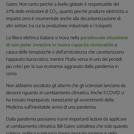
Gates. Non tanto perché a livello globale è responsabile del
27% delle emissioni di CO
, quanto perché produrre elettricità a
2
Non inviamo spam! Leggi la nostra Informativa sulla
impatto zero è strumentale anche alla decarbonizzazione di
privacy
per avere maggiori informazioni.
altri settori, tra cui la produzione industriale e i trasporti.
La filiera elettrica italiana si trova nella
paradossale situazione
di non poter investire in nuova capacità rinnovabile
a
causa delle tempistiche e dell’arretratezza che caratterizzano
l’apparato burocratico, mentre l’Italia versa in uno dei periodi
più critici per la sua economia aggravato dalla pandemia in
corso.
Non abbiamo ascoltato gli allarmi che gli scienziati lanciano da
decenni riguardo al cambiamento climatico. Anche il COVID ci
ha trovato impreparati, nonostante gli avvertimenti della
Medicina sull’inevitabile arrivo di una pandemia.
Dalla pandemia possiamo trarre importanti lezioni da applicare
al cambiamento climatico. Bill Gates sottolinea che solo quando
scienza, politica e industria hanno lavorato insieme e nella