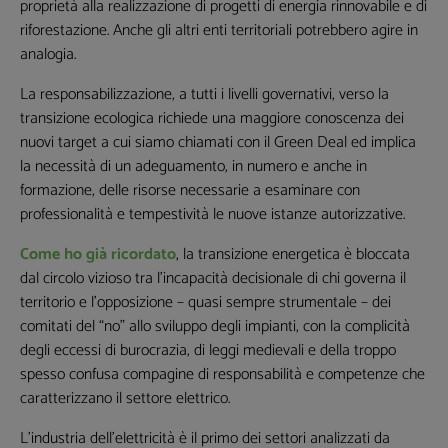
proprietà alla realizzazione di progetti di energia rinnovabile e di
riforestazione. Anche gli altri enti territoriali potrebbero agire in
analogia.
I seguenti campi non sono obbligatori,
ma queste informazioni mi sarebbero
La responsabilizzazione, a tutti i livelli governativi, verso la
utili per la creazione di contenuti
transizione ecologica richiede una maggiore conoscenza dei
personalizzati
nuovi target a cui siamo chiamati con il Green Deal ed implica
la necessità di un adeguamento, in numero e anche in
formazione, delle risorse necessarie a esaminare con
professionalità e tempestività le nuove istanze autorizzative.
Come ho già ricordato
, la transizione energetica è bloccata
dal circolo vizioso tra l’incapacità decisionale di chi governa il
territorio e l’opposizione – quasi sempre strumentale – dei
comitati del “no” allo sviluppo degli impianti, con la complicità
degli eccessi di burocrazia, di leggi medievali e della troppo
spesso confusa compagine di responsabilità e competenze che
caratterizzano il settore elettrico.
L’industria dell’elettricità è il primo dei settori analizzati da