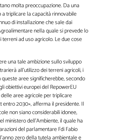
destano molta preoccupazione. Da una
 a triplicare la capacità rinnovabile
nnuo di installazione che sale dai
 Agroalimentare nella quale si prevede lo
ei terreni ad uso agricolo. Le due cose
ere una tale ambizione sullo sviluppo
ierà all'utilizzo dei terreni agricoli, i
i in queste aree significherebbe, secondo
 gli obiettivi europei del RepowerEU
elle aree agricole per triplicare
 entro 2030», afferma il presidente. Il
cole non siano considerabili idonee,
el ministero dell'Ambiente, il quale ha
iarazioni del parlamentare Fdi Fabio
a
 "l'anno zero della tutela ambientale e