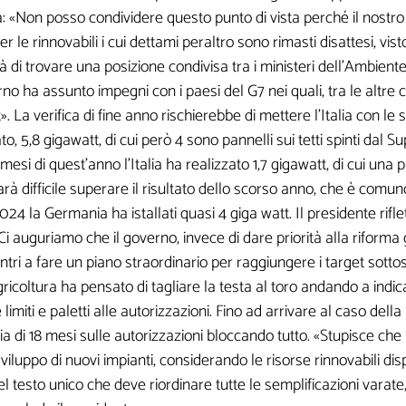
«Non posso condividere questo punto di vista perché il nostro
er le rinnovabili i cui dettami peraltro sono rimasti disattesi, vi
à di trovare una posizione condivisa tra i ministeri dell'Ambiente,
erno ha assunto impegni con i paesi del G7 nei quali, tra le altre
et». La verifica di fine anno rischierebbe di mettere l'Italia con 
o, 5,8 gigawatt, di cui però 4 sono pannelli sui tetti spinti dal 
i non sono obbligatori, ma qu
mesi di quest'anno l'Italia ha realizzato 1,7 gigawatt, di cui una p
rà difficile superare il risultato dello scorso anno, che è comu
sarebbero utili per la creazio
4 la Germania ha istallati quasi 4 giga watt. Il presidente riflet
Ci auguriamo che il governo, invece di dare priorità alla riforma g
tri a fare un piano straordinario per raggiungere i target sottosc
gricoltura ha pensato di tagliare la testa al toro andando a indi
imiti e paletti alle autorizzazioni. Fino ad arrivare al caso del
 di 18 mesi sulle autorizzazioni bloccando tutto. «Stupisce ch
luppo di nuovi impianti, considerando le risorse rinnovabili dispo
 testo unico che deve riordinare tutte le semplificazioni varate