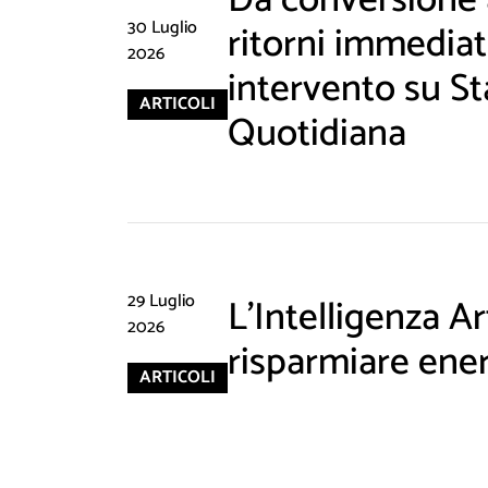
Da conversione a
30 Luglio
ritorni immediati
2026
intervento su St
ARTICOLI
Quotidiana
29 Luglio
L'Intelligenza Art
2026
risparmiare ene
ARTICOLI