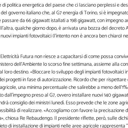
e di politica energetica del paese che ci lasciano perplessi e 
 del governo italiano che, al G7 energia di Torino, si è impegnato
re passare da 66 gigawatt istallati a 198 gigawatt, con impegno a
ll'altra, qualche giorno dopo, è arrivata una bozza del decreto
i nuovi impianti fotovoltaici (l'intento non è ancora ben chiaro) n
lettricità Futura
non riesce a capacitarsi di come possa conviv
nistero dell'Ambiente lo scorso fine settimana, assieme alla contrar
 al loro destino. «Bloccare lo sviluppo degli impianti fotovoltaic
ei progetti in fase di autorizzazione. Ricordo che per rispettare
gricole, una minima percentuale che salirebbe a meno dell'1% d
to dall'impegno preso al G7, ovvero installare nuovi 140 gigawatt
ndrà consiglio dei ministri lunedì. Esso prevede che le zone agri
ossibilità di realizzare. «Accogliamo con favore la precisazione d
», chiosa Re Rebaudengo. Il presidente riflette, però, sulle dich
r ricevere contenuti esclusivi o in anteprim
vieto di installazione di impianti nelle aree agricole rappresenta