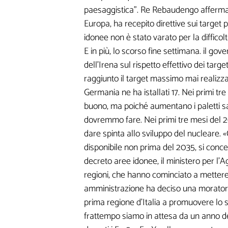
paesaggistica". Re Rebaudengo afferma: 
Europa, ha recepito direttive sui target p
idonee non è stato varato per la difficolt
E in più, lo scorso fine settimana. il gov
dell'Irena sul rispetto effettivo dei targ
raggiunto il target massimo mai realizzat
I seguenti camp
Germania ne ha istallati 17. Nei primi tre 
buono, ma poiché aumentano i paletti sa
informazioni mi 
dovremmo fare. Nei primi tre mesi del 202
dare spinta allo sviluppo del nucleare. «
personalizzati
disponibile non prima del 2035, si concen
decreto aree idonee, il ministero per l'A
regioni, che hanno cominciato a mettere l
amministrazione ha deciso una moratoria
prima regione d'Italia a promuovere lo svi
frattempo siamo in attesa da un anno del