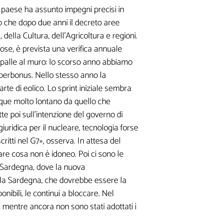
 paese ha assunto impegni precisi in
sto che dopo due anni il decreto aree
 della Cultura, dell'Agricoltura e regioni.
 cose, è prevista una verifica annuale
le spalle al muro: lo scorso anno abbiamo
Superbonus. Nello stesso anno la
este
arte di eolico. Lo sprint iniziale sembra
nque molto lontano da quello che
ne di contenuti
te poi sull'intenzione del governo di
iuridica per il nucleare, tecnologia forse
ritti nel G7», osserva. In attesa del
care cosa non è idoneo. Poi ci sono le
la Sardegna, dove la nuova
e la Sardegna, che dovrebbe essere la
nibili, le continui a bloccare. Nel
, mentre ancora non sono stati adottati i