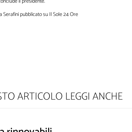
conclude il presidente.
a Serafini pubblicato su Il Sole 24 Ore
am! Leggi la nostra Informativa sulla
privacy
per avere maggior
ESTO ARTICOLO LEGGI ANCHE