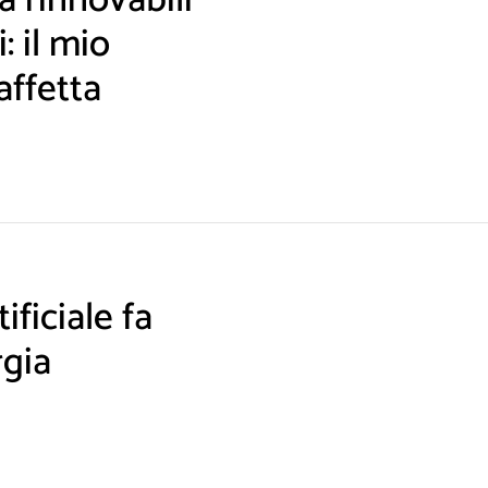
 rinnovabili
: il mio
affetta
ificiale fa
rgia