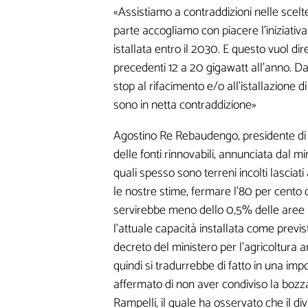
«Assistiamo a contraddizioni nelle scelt
parte accogliamo con piacere l'iniziativa
istallata entro il 2030. E questo vuol di
precedenti 12 a 20 gigawatt all'anno. Da
stop al rifacimento e/o all'istallazione d
sono in netta contraddizione»
Agostino Re Rebaudengo, presidente di E
delle fonti rinnovabili, annunciata dal mi
quali spesso sono terreni incolti lasciati
le nostre stime, fermare l'80 per cento d
servirebbe meno dello 0,5% delle aree a
l'attuale capacità installata come previs
decreto del ministero per l'agricoltura a
quindi si tradurrebbe di fatto in una imp
affermato di non aver condiviso la bozza
Lasciaci la tua Email pe
Rampelli, il quale ha osservato che il di