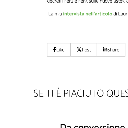
decreti i Fer2 e FerX sulle nuove aste», 
La mia
intervista nell'articolo
di Laur
Like
Post
Share
Non inviamo sp
SE TI È PIACIUTO QU