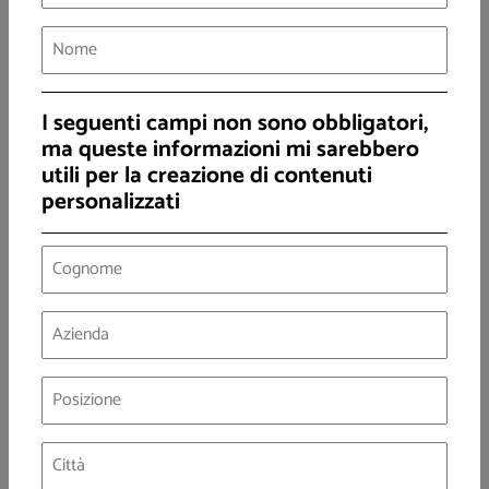
annualmente dal
Nimby Forum
, ad incontrare le maggiori
resistenze sono proprio quei progetti che mirano a trasformare
il rifiuto in risorsa, in linea con il paradigma dell’Economia
Circolare fatto proprio dalla Commissione Europea con
I seguenti campi non sono obbligatori,
l’adozione del
relativo Pacchetto di proposte legislative
nel
ma queste informazioni mi sarebbero
dicembre del 2015.
utili per la creazione di contenuti
Fermo restando la necessità di utilizzare sempre le soluzioni
personalizzati
tecnologicamente più avanzate (
Best Available Technology
) e di
garantire il rispetto delle norme atte a prevenire il rischio
sanitario ed ambientale, non ci si dovrebbe arrendere davanti
alla miope opposizione, per partito preso, al cambio dello
status
quo
. Dal momento che si ha più paura di ciò che non si
conosce, gli strumenti più efficaci per contrastare questo
fenomeno sono l'
informazione e la comunicazione
ambientale
. Le tecnologie per trasformare il rifiuto in risorsa
esistono: è il momento di renderle simpatiche.