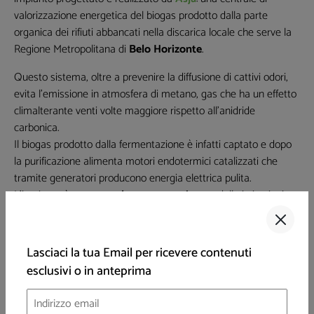
valorizzazione energetica del biogas prodotto dalla parte
organica dei rifiuti abbancati nella discarica locale che serve la
Regione Metropolitana di
Belo Horizonte
.
Questo sistema, oltre a prevenire la diffusione di cattivi odori,
evita l’emissione in atmosfera di metano, gas che ha un effetto
climalterante venti volte maggiore rispetto all'anidride
carbonica.
Il biogas prodotto dalla fermentazione è infatti captato e dopo
la purificazione alimenta motori endotermici catalizzati che
tramite generatori producono energia elettrica pulita.
L'impianto è stato
accolto con entusiasmo
dalle istituzioni
locali e dalla comunità, pienamente consapevoli dei benefici
ambientali ed economici.
Lasciaci la tua Email per ricevere contenuti
Al contrario, il nostro Paese ha visto negli ultimi anni un
esclusivi o in anteprima
aumento significativo dei
movimenti di opposizione a opere
di pubblica utilità
- la cosiddetta sindrome NIMBY - sia
pubbliche o private. In particolare, come monitorato