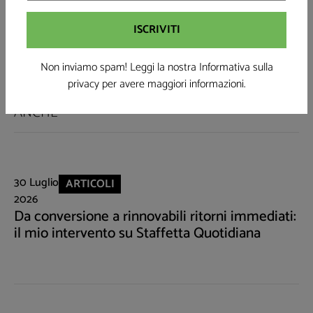
Like
Post
Share
Non inviamo spam! Leggi la nostra Informativa sulla
privacy
per avere maggiori informazioni.
SE TI È PIACIUTO QUESTO ARTICOLO LEGGI
ANCHE
30 Luglio
ARTICOLI
2026
Da conversione a rinnovabili ritorni immediati:
il mio intervento su Staffetta Quotidiana