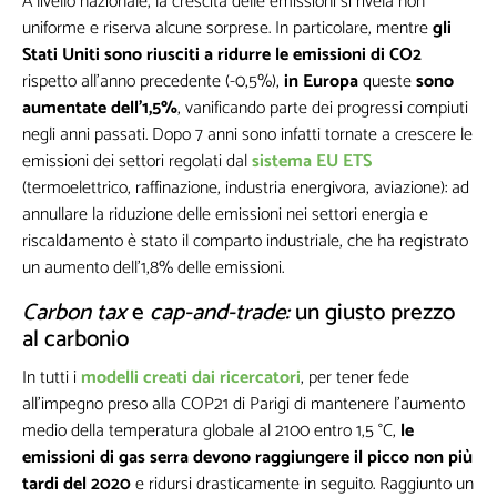
A livello nazionale, la crescita delle emissioni si rivela non
uniforme e riserva alcune sorprese. In particolare, mentre
gli
Stati Uniti sono riusciti a ridurre le emissioni di CO2
rispetto all’anno precedente (-0,5%),
in Europa
queste
sono
aumentate dell’1,5%
, vanificando parte dei progressi compiuti
negli anni passati. Dopo 7 anni sono infatti tornate a crescere le
emissioni dei settori regolati dal
sistema EU ETS
(termoelettrico, raffinazione, industria energivora, aviazione): ad
annullare la riduzione delle emissioni nei settori energia e
riscaldamento è stato il comparto industriale, che ha registrato
un aumento dell’1,8% delle emissioni.
Carbon tax
e
cap-and-trade:
un giusto prezzo
al carbonio
In tutti i
modelli creati dai ricercatori
, per tener fede
all'impegno preso alla COP21 di Parigi di mantenere l'aumento
medio della temperatura globale al 2100 entro 1,5 °C,
le
emissioni di gas serra devono raggiungere il picco non più
tardi del 2020
e ridursi drasticamente in seguito. Raggiunto un