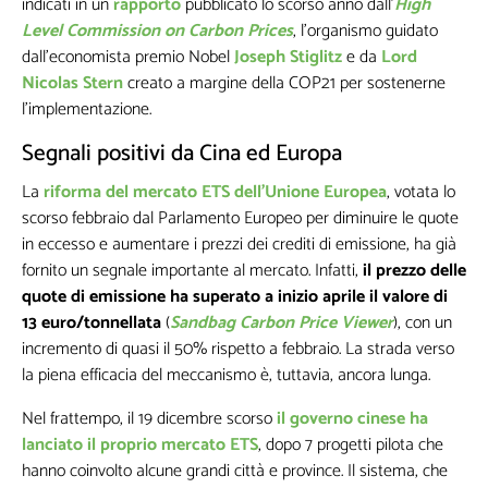
indicati in un
rapporto
pubblicato lo scorso anno dall’
High
Level Commission on Carbon Prices
, l’organismo guidato
dall’economista premio Nobel
Joseph Stiglitz
e da
Lord
Nicolas Stern
creato a margine della COP21 per sostenerne
l’implementazione.
Segnali positivi da Cina ed Europa
La
riforma del mercato ETS dell’Unione Europea
, votata lo
scorso febbraio dal Parlamento Europeo per diminuire le quote
in eccesso e aumentare i prezzi dei crediti di emissione, ha già
fornito un segnale importante al mercato. Infatti,
il prezzo delle
quote di emissione ha superato a inizio aprile il valore di
13 euro/tonnellata
(
Sandbag Carbon Price Viewer
), con un
incremento di quasi il 50% rispetto a febbraio. La strada verso
la piena efficacia del meccanismo è, tuttavia, ancora lunga.
Nel frattempo, il 19 dicembre scorso
il governo cinese ha
lanciato il proprio mercato ETS
, dopo 7 progetti pilota che
hanno coinvolto alcune grandi città e province. Il sistema, che