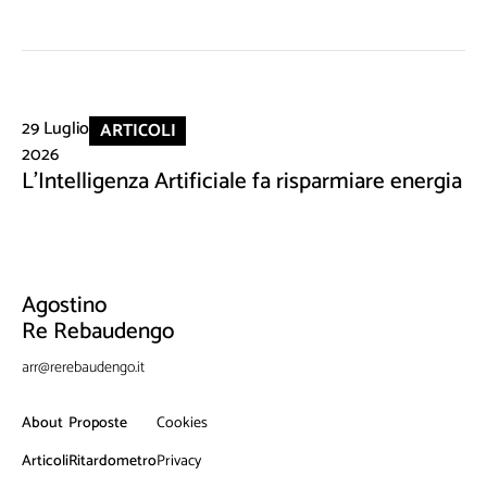
29 Luglio
ARTICOLI
2026
L'Intelligenza Artificiale fa risparmiare energia
Agostino
Re Rebaudengo
arr@rerebaudengo.it
About
Proposte
Cookies
Articoli
Ritardometro
Privacy