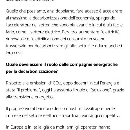
Quello che possiamo, anzi dobbiamo, fare adesso è accelerare
al massimo la decarbonizzazione dell’economia, spingendo
l’acceleratore nei settori che sono più avanti e in cui è più facile
farlo, come il settore elettrico. Peraltro, aumentare l’elettricità
Lasciaci la tua Email per ricevere contenuti
rinnovabile e l’elettrificazione dei consumi è un volano
esclusivi o in anteprima
trasversale per decarbonizzare gli altri settori, e ridurre anche i
loro costi.
Quale deve essere il ruolo delle compagnie energetiche
per la decarbonizzazione?
Rispetto alle emissioni di CO2, dopo decenni in cui l’energia è
stata “il problema”, oggi ha assunto il ruolo di “soluzione”, grazie
I seguenti campi non sono obbligatori,
alla transizione energetica.
ma queste informazioni mi sarebbero
Il progressivo abbandono dei combustibili fossili apre per le
utili per la creazione di contenuti
imprese del settore elettrico straordinari vantaggi competitivi.
personalizzati
In Europa e in Italia, già da molti anni gli operatori hanno