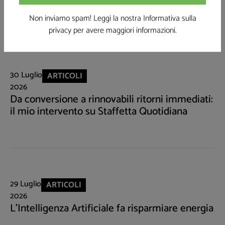
SE TI È PIACIUTO QUESTO ARTICOLO LEGGI
Non inviamo spam! Leggi la nostra Informativa sulla
ANCHE
privacy
per avere maggiori informazioni.
30 Luglio
ARTICOLI
2026
Da conversione a rinnovabili ritorni immediati:
il mio intervento su Staffetta Quotidiana
29 Luglio
ARTICOLI
2026
L'Intelligenza Artificiale fa risparmiare energia