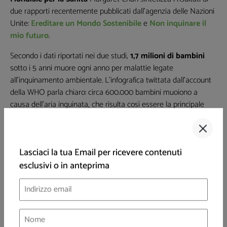
due rapporti recentemente pubblicati dall’agenzia delle Nazioni
Unite:
Ereditare un Mondo Sostenibile
e
Non inquinare il
mio futuro
.
Secondo i dati riportati nei due studi,
1,7 milioni di bambini
sotto i 5 anni muore ogni anno per malattie legate
all’inquinamento ambientale. L'infografica twittata dall'account
della WHO parla chiaro: circa 600.000 bambini muoiono a
causa dell’aria inquinata, che risulta così essere la principale
causa di mortalità infantile.
#AirPollution
: an unseen threat to children’s health.
Every year air pollution kills 570,000
Lasciaci la tua Email per ricevere contenuti
children.
https://t.co/K7JUBTTz5j
#BreatheLife
esclusivi o in anteprima
pic.twitter.com/W5xMaCdtpQ
— WHO (@WHO)
6 marzo 2017
Dati come quelli riportati dall’OMS ci permettono di inquadrare
la realtà entro la giusta prospettiva e dovrebbero contribuire a