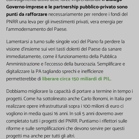
Lasciaci la tua Email per ricevere contenuti
Governo-imprese e le partnership pubblico-privato sono
esclusivi o in anteprima
punti da rafforzare
necessariamente per rendere i fondi del
PNRR una leva per gli investimenti privati, vera energia per
l’ammodernamento del Paese.
Lamentarsi a turno sulle singole voci del Piano fa perdere la
visione d’insieme sui veri tasti dolenti del Paese da sanare
immediatamente, come il funzionamento della Pubblica
I seguenti campi non sono obbligatori,
Amministrazione e l’eccesso della burocrazia. Semplificare e
ma queste informazioni mi sarebbero
digitalizzare la PA tagliando sprechi e inefficienze
utili per la creazione di contenuti
permetterebbe di
liberare circa 150 miliardi di PIL
.
personalizzati
Dobbiamo migliorare la capacità di portare a termine in tempo i
progetti. Come ha sottolineato anche Carlo Bonomi, in Italia per
realizzare opere infrastrutturali sopra i 100 milioni di euro ci
vogliono in media quasi 16 anni. In soli 5 anni dovremo aver
completato tutti i progetti del PNRR. Puntiamo i riflettori sulle
riforme e sulle semplificazioni che devono servire per questi
progetti ma anche per tutti gli altri.