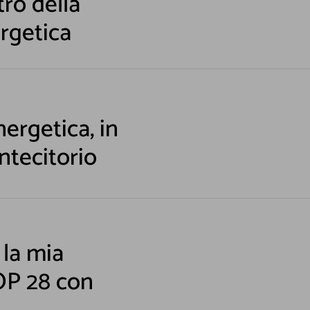
tro della
rgetica
ergetica, in
ntecitorio
am! Leggi la nostra Informativa sulla
privacy
per avere maggior
 la mia
OP 28 con