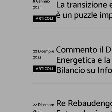
8 Gennaio
La transizione
Lasciaci la tua Email pe
2024
è un puzzle imp
ARTICOLI
Commento il D
22 Dicembre
I seguenti camp
Energetica e la
2023
informazioni mi 
Bilancio su Inf
ARTICOLI
personalizzati
Re Rebaudengo:
22 Dicembre
2023