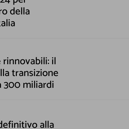
ro della
alia
rinnovabili: il
la transizione
a 300 miliardi
efinitivo alla