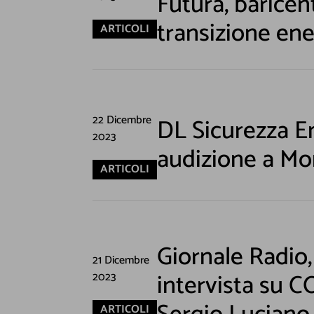
Futura, baricen
transizione ene
ARTICOLI
22 Dicembre
DL Sicurezza En
2023
audizione a Mo
ARTICOLI
Non inviamo sp
Giornale Radio,
21 Dicembre
intervista su C
2023
ARTICOLI