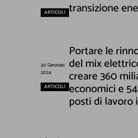
transizione ene
ARTICOLI
Portare le rinn
del mix elettric
30 Gennaio
creare 360 milia
2024
economici e 5
ARTICOLI
posti di lavoro i