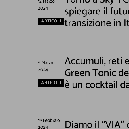
12 Marzo
spiegare il futu
2024
transizione in It
ARTICOLI
Accumuli, reti e 
5 Marzo
Green Tonic del
2024
è un cocktail d
ARTICOLI
19 Febbraio
Diamo il “VIA” d
2024