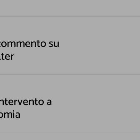
 commento su
ter
intervento a
omia